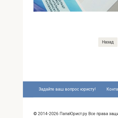
Пагинация
Назад
записей
Задайте ваш вопрос юристу!
Конт
© 2014-2026 ПапаЮрист.ру Все права за